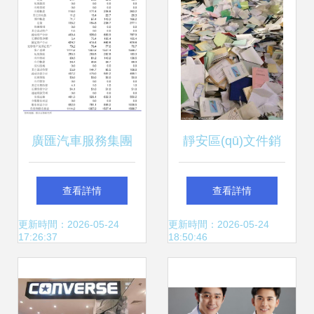
廣匯汽車服務集團
靜安區(qū)文件銷
股份公司關于2024
毀與舊物回收 優
查看詳情
查看詳情
年2月為下屬子公
(yōu)化倉儲空間，
更新時間：2026-05-24
更新時間：2026-05-24
17:26:37
18:50:46
司融資提供擔保的
助力新產(chǎn)品
公告
配置