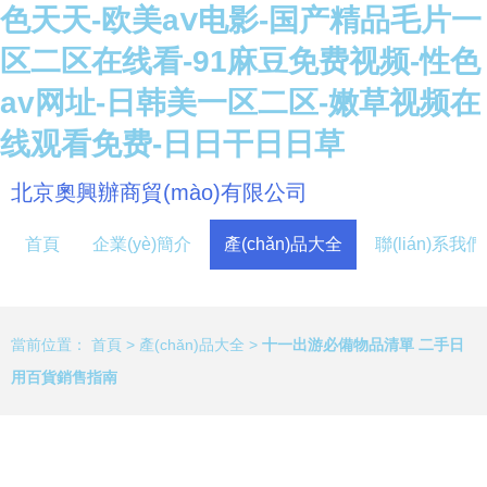
色天天-欧美aⅴ电影-国产精品毛片一
区二区在线看-91麻豆免费视频-性色
av网址-日韩美一区二区-嫩草视频在
线观看免费-日日干日日草
北京奧興辦商貿(mào)有限公司
首頁
企業(yè)簡介
產(chǎn)品大全
聯(lián)系我們
當前位置：
首頁
>
產(chǎn)品大全
>
十一出游必備物品清單 二手日
用百貨銷售指南