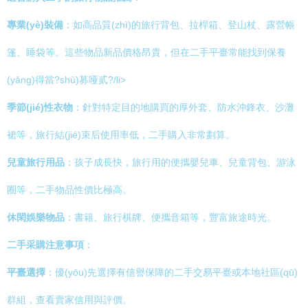
專業(yè)裝備
：如高品質(zhì)的旅行背包、拉桿箱、登山杖、露營帳
篷、睡袋等。這些物品新品價格昂貴，但在二手平臺常能找到保養
(yǎng)得當?shù)募哑贰?/li>
季節(jié)性衣物
：針對特定目的地購買的厚外套、防水沖鋒衣、沙灘
裙等，旅行結(jié)束后使用率低，二手購入非常劃算。
兒童旅行用品
：孩子成長快，旅行用的便攜嬰兒車、兒童背包、游泳
圈等，二手物品性價比極高。
休閑娛樂物品
：書籍、旅行棋牌、便攜音箱等，豐富旅途時光。
二手采購注意事項
：
平臺選擇
：優(yōu)先選擇有信譽保障的二手交易平臺或本地社區(qū)
群組，查看賣家信用與評價。