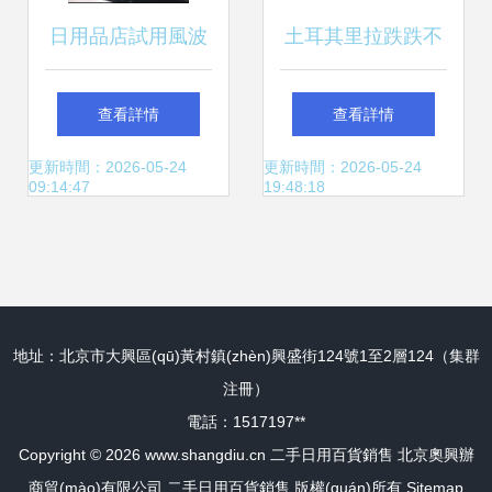
日用品店試用風波
土耳其里拉跌跌不
警惕試購間隙的財
休下的民生圖景 生
查看詳情
查看詳情
物安全
活日用品價格攀升
更新時間：2026-05-24
更新時間：2026-05-24
09:14:47
19:48:18
與二手市場升溫
地址：北京市大興區(qū)黃村鎮(zhèn)興盛街124號1至2層124（集群
注冊）
電話：1517197**
Copyright © 2026
www.shangdiu.cn
二手日用百貨銷售
北京奧興辦
商貿(mào)有限公司
二手日用百貨銷售
版權(quán)所有
Sitemap