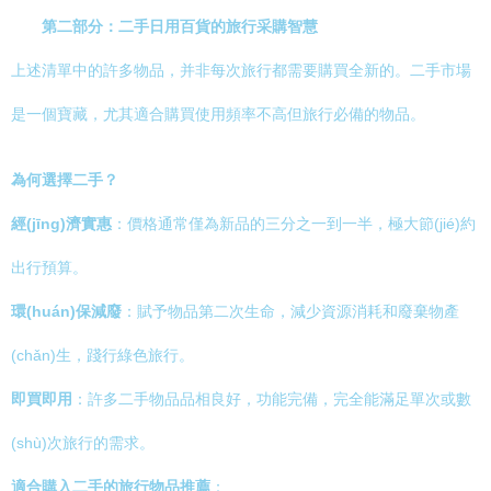
第二部分：二手日用百貨的旅行采購智慧
上述清單中的許多物品，并非每次旅行都需要購買全新的。二手市場
是一個寶藏，尤其適合購買使用頻率不高但旅行必備的物品。
為何選擇二手？
經(jīng)濟實惠
：價格通常僅為新品的三分之一到一半，極大節(jié)約
出行預算。
環(huán)保減廢
：賦予物品第二次生命，減少資源消耗和廢棄物產
(chǎn)生，踐行綠色旅行。
即買即用
：許多二手物品品相良好，功能完備，完全能滿足單次或數
(shù)次旅行的需求。
適合購入二手的旅行物品推薦
：