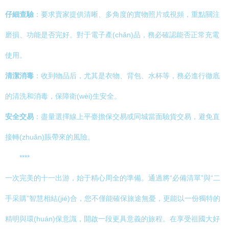
仔細查驗
：要求賣家提供清晰、多角度的實物照片或視頻，重點關注
磨損、功能是否完好。對于電子產(chǎn)品，務必確認能否正常充電
使用。
清潔消毒
：收到物品后，尤其是衣物、背包、水杯等，務必進行徹底
的清洗和消毒，保障衛(wèi)生安全。
安全交易
：盡量選擇線上平臺擔保交易或同城當面驗貨交易，避免直
接轉(zhuǎn)賬帶來的風險。
****
一次完美的十一出游，始于精心周全的準備。通過將“必備清單”與“二
手采購”智慧相結(jié)合，您不僅能確保旅途無憂，更能以一份獨特的
精明與環(huán)保意識，開啟一段更具意義的旅程。在享受祖國大好