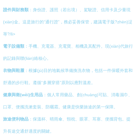
證件與財務類
：身份證、護照（若出境）、駕駛證、信用卡及少量現
(xiàn)金。這是旅行的“通行證”，務必妥善保管，建議電子版?zhèn)浞
荨?/li>
電子設備類
：手機、充電器、充電寶、相機及其配件。現(xiàn)代旅行
的記錄與聯(lián)絡核心。
衣物與鞋履
：根據(jù)目的地氣候準備換洗衣物，包括一件保暖外套和
舒適的步行鞋。遵循“多層穿搭”原則以應對溫差。
健康與衛(wèi)生用品
：個人常用藥品、創(chuàng)可貼、消毒濕巾、
口罩、便攜洗漱套裝、防曬霜。健康是快樂旅途的第一保障。
旅途便利物品
：保溫杯、晴雨傘、頸枕、眼罩、耳塞、便攜背包。提
升長途交通舒適度的關鍵。